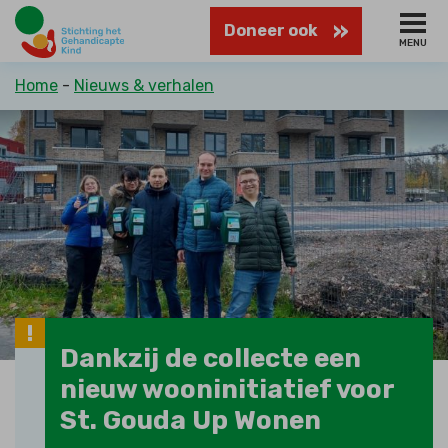
Naar
Doneer ook
hoofdinhoud
MENU
Kruimelpad
Home
Nieuws & verhalen
Dankzij de collecte een
nieuw wooninitiatief voor
St. Gouda Up Wonen