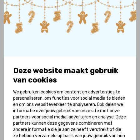
17 juli 2026
Deze website maakt gebruik
Dankzij Changing Places Toilet kan het gezin
van cookies
van Lotte en Mees samen dagjes uit
We gebruiken cookies om content en advertenties te
Lees meer
personaliseren, om functies voor social media te bieden
en om ons websiteverkeer te analyseren. Ook delen we
informatie over jouw gebruik van onze site met onze
partners voor social media, adverteren en analyse. Deze
partners kunnen deze gegevens combineren met
andere informatie die je aan ze heeft verstrekt of die
ze hebben verzameld op basis van jouw gebruik van hun