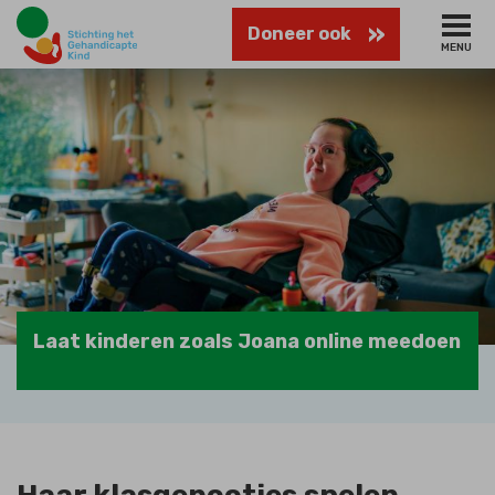
Naar
Stichting
Doneer ook
hoofdinhoud
MENU
het
Gehandicapte
Kind
Laat kinderen zoals Joana online meedoen