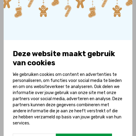
Deze website maakt gebruik
van cookies
We gebruiken cookies om content en advertenties te
personaliseren, om functies voor social media te bieden
Geef je steun
en om ons websiteverkeer te analyseren. Ook delen we
informatie over jouw gebruik van onze site met onze
partners voor social media, adverteren en analyse. Deze
partners kunnen deze gegevens combineren met
Draag bij aan projecten die ervoor zorgen dat
andere informatie die je aan ze heeft verstrekt of die
kinderen met en zonder handicap samen
ze hebben verzameld op basis van jouw gebruik van hun
kunnen leren op school, spelen in de speeltuin
services.
en sporten bij dezelfde club.