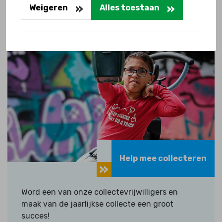
Weigeren
Alles toestaan
Ontdek hoe je kan bijdragen
Help mee collecteren
Word een van onze collectevrijwilligers en
maak van de jaarlijkse collecte een groot
succes!