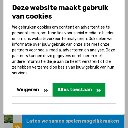
Deze website maakt gebruik
Dankzij de 50-50 regeling van de collecte is er
van cookies
een nieuw wooninitiatief voor Stichting
Gouda Up Wonen.
We gebruiken cookies om content en advertenties te
personaliseren, om functies voor social media te bieden
Lees het verhaal van de bewoners
en om ons websiteverkeer te analyseren. Ook delen we
informatie over jouw gebruik van onze site met onze
partners voor social media, adverteren en analyse. Deze
partners kunnen deze gegevens combineren met
andere informatie die je aan ze heeft verstrekt of die
ze hebben verzameld op basis van jouw gebruik van hun
services.
Weigeren
Alles toestaan
Laten we samen spelen mogelijk maken