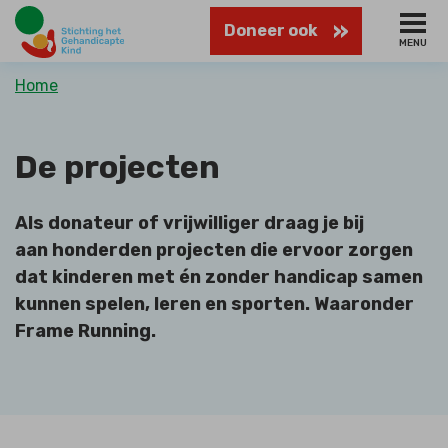
Naar
Doneer ook
hoofdinhoud
MENU
Kruimelpad
Home
De projecten
Als donateur of vrijwilliger draag je bij
aan honderden projecten die ervoor zorgen
dat kinderen met én zonder handicap samen
kunnen spelen, leren en sporten. Waaronder
Frame Running.