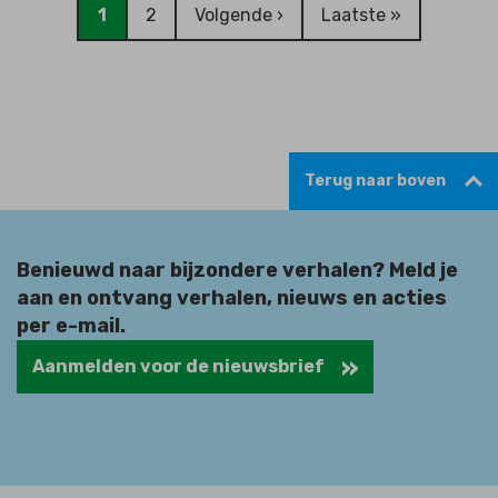
Paginering
1
2
Volgende ›
Laatste »
Huidige
Page
Volgende
Laatste
pagina
pagina
pagina
Terug naar boven
Benieuwd naar bijzondere verhalen? Meld je
aan en ontvang verhalen, nieuws en acties
per e-mail.
Aanmelden voor de nieuwsbrief