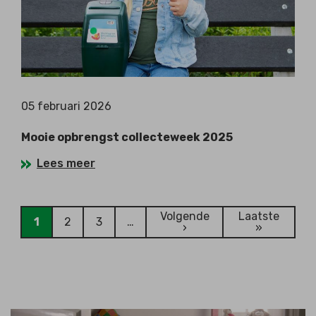
05 februari 2026
Mooie opbrengst collecteweek 2025
Lees meer
Paginering
Volgende
Laatste
1
2
3
…
Huidige
Page
Page
Volgende
Laatste
›
»
pagina
pagina
pagina