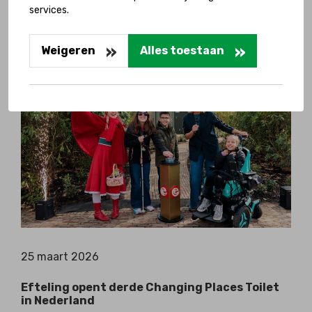
Oorlogsmuseum Overloon opent nieuw,
services.
toegankelijk toilet
Lees meer
Weigeren
Alles toestaan
25 maart 2026
Efteling opent derde Changing Places Toilet
in Nederland