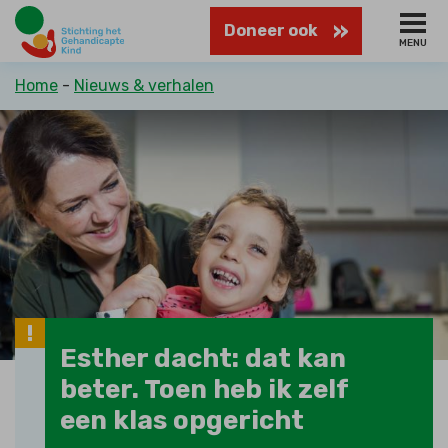
Naar
Doneer ook
hoofdinhoud
MENU
Kruimelpad
Home
Nieuws & verhalen
Esther dacht: dat kan
beter. Toen heb ik zelf
een klas opgericht