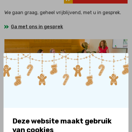
We gaan graag, geheel vrijblijvend, met u in gesprek.
Ga met ons in gesprek
Bezoek een project
Deze website maakt gebruik
van cookies
U kunt uiteraard deelnemen aan een projectbezoek.