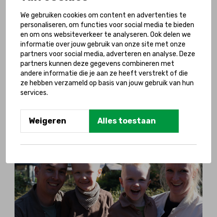
We gebruiken cookies om content en advertenties te
Meer informatie over projectbezoek
personaliseren, om functies voor social media te bieden
en om ons websiteverkeer te analyseren. Ook delen we
informatie over jouw gebruik van onze site met onze
Heb je deze verhalen al
partners voor social media, adverteren en analyse. Deze
partners kunnen deze gegevens combineren met
gelezen?
andere informatie die je aan ze heeft verstrekt of die
ze hebben verzameld op basis van jouw gebruik van hun
Hoe groot de impact is van eenzaamheid
services.
op het leven van kinderen met een
handicap ontdek je in hun aangrijpende
Weigeren
Alles toestaan
verhalen.