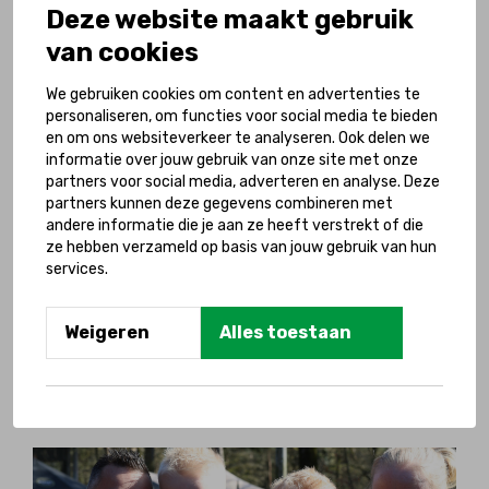
Deze website maakt gebruik
ook een dagje uit kunnen
van cookies
Doneer nu
We gebruiken cookies om content en advertenties te
personaliseren, om functies voor social media te bieden
en om ons websiteverkeer te analyseren. Ook delen we
informatie over jouw gebruik van onze site met onze
partners voor social media, adverteren en analyse. Deze
partners kunnen deze gegevens combineren met
andere informatie die je aan ze heeft verstrekt of die
Heb je deze verhalen al
ze hebben verzameld op basis van jouw gebruik van hun
services.
gelezen?
Hoe groot de impact is van eenzaamheid
Weigeren
Alles toestaan
op het leven van kinderen met een
handicap ontdek je in hun aangrijpende
verhalen.