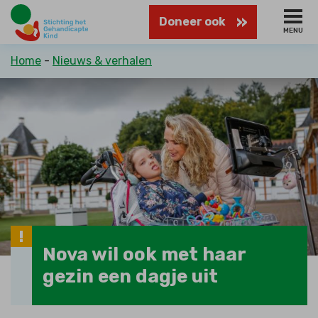
Naar
Doneer ook
hoofdinhoud
MENU
Kruimelpad
Home
Nieuws & verhalen
Nova wil ook met haar
gezin een dagje uit