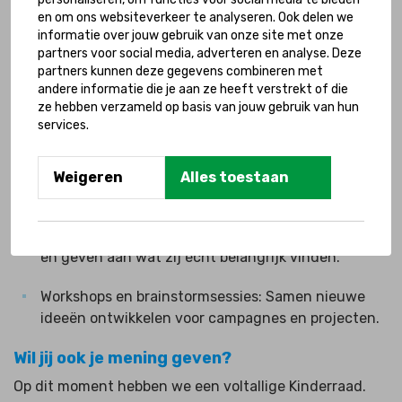
Bij sportclubs: De Kinderraad deelt hun ervaringen
en om ons websiteverkeer te analyseren. Ook delen we
en ideeën om sporten toegankelijker te maken voor
informatie over jouw gebruik van onze site met onze
kinderen met een beperking.
partners voor social media, adverteren en analyse. Deze
partners kunnen deze gegevens combineren met
Meedenken over het programma Samen Leren: De
andere informatie die je aan ze heeft verstrekt of die
ze hebben verzameld op basis van jouw gebruik van hun
Kinderraad geeft input over wat nodig is om ervoor
services.
te zorgen dat alle kinderen, ongeacht hun
ondersteuningsbehoefte, samen naar school
kunnen gaan.
Weigeren
Alles toestaan
Gesprekken op ons kantoor: Kinderen denken actief
mee over beleid en programma’s van de stichting
en geven aan wat zij écht belangrijk vinden.
Workshops en brainstormsessies: Samen nieuwe
ideeën ontwikkelen voor campagnes en projecten.
Wil jij ook je mening geven?
Op dit moment hebben we een voltallige Kinderraad.