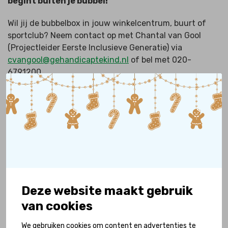
begint buiten je bubbel!
Wil jij de bubbelbox in jouw winkelcentrum, buurt of
sportclub? Neem contact op met
Chantal van Gool
(Projectleider Eerste Inclusieve Generatie) via
cvangool@gehandicaptekind.nl
of bel met 020-
6791200.
Trotste partners in Deventer
Hoe meer mensen meedoen, hoe groter de beweging!
Winkelcentrum Colmschate doet al mee. Wil jij ook onze
beweging steunen? Laat het ons weten en sluit je aan!
Deze website maakt gebruik
van cookies
We gebruiken cookies om content en advertenties te