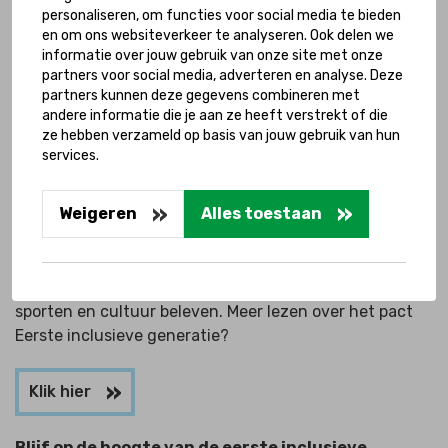
personaliseren, om functies voor social media te bieden
en om ons websiteverkeer te analyseren. Ook delen we
informatie over jouw gebruik van onze site met onze
partners voor social media, adverteren en analyse. Deze
partners kunnen deze gegevens combineren met
andere informatie die je aan ze heeft verstrekt of die
Inclusiepact Deventer: samen voor een
ze hebben verzameld op basis van jouw gebruik van hun
services.
inclusieve generatie
De bubbelbox is onderdeel van het inclusiepact
Weigeren
Alles toestaan
Deventer. Op initiatief van Rick Brink, Stichting het
Gehandicapte Kind en het Ministerie van VWS vormt
Deventer het startpunt van een beweging waarin
kinderen met en zonder beperking samen leren, spelen,
sporten en cultuur beleven. Meer lezen over het pact
Eerste inclusieve generatie?
Klik hier
Blijf op de hoogte van de eerste inclusieve