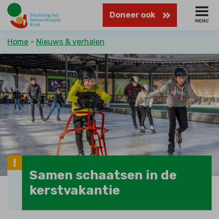
Naar
Doneer ook
hoofdinhoud
MENU
Kruimelpad
Home
Nieuws & verhalen
Samen schaatsen in de
kerstvakantie