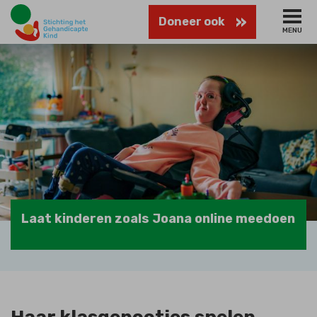
Naar
Stichting
Doneer ook
hoofdinhoud
MENU
het
Gehandicapte
Kind
Laat kinderen zoals Joana online meedoen