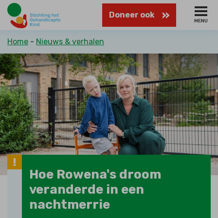
Naar
Doneer ook
hoofdinhoud
MENU
Kruimelpad
Home
Nieuws & verhalen
Hoe Rowena's droom
veranderde in een
nachtmerrie