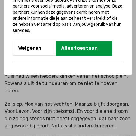
informatie over jouw gebruik van onze site met onze
nog lang niet overal in Nederland beschikbaar
partners voor social media, adverteren en analyse. Deze
partners kunnen deze gegevens combineren met
Nu zit Levon op het speciaal onderwijs. Dagelijks is hij
andere informatie die je aan ze heeft verstrekt of die
uren onderweg, gebracht en gehaald door een
ze hebben verzameld op basis van jouw gebruik van hun
services.
persoonlijk begeleider. Hij vindt het er fantastisch.
Maar vriendjes in de buurt? Die heeft hij nog steeds
niet. Thuis is hij altijd alleen.
Weigeren
Alles toestaan
Rowena is op, maar blijft doorgaan
De drukke kindergeluiden die Rowena zo graag in haar
huis had willen hebben, klinken vanaf het schoolplein.
Rowena sluit de tuindeuren om ze niet te hoeven
horen.
Ze is op. Moe van het vechten. Maar ze blijft doorgaan.
Voor Levon. Voor zijn toekomst. En voor die ene droom
die ze nog steeds niet heeft opgegeven: dat haar zoon
er gewoon bij hoort. Net als alle andere kinderen.