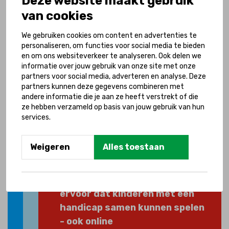
Deze website maakt gebruik
van cookies
We gebruiken cookies om content en advertenties te
personaliseren, om functies voor social media te bieden
en om ons websiteverkeer te analyseren. Ook delen we
informatie over jouw gebruik van onze site met onze
partners voor social media, adverteren en analyse. Deze
partners kunnen deze gegevens combineren met
andere informatie die je aan ze heeft verstrekt of die
Kom ook in actie en help
ze hebben verzameld op basis van jouw gebruik van hun
services.
kinderen met een
handicap
Weigeren
Alles toestaan
Met jouw hulp zorgen we
ervoor dat kinderen met een
handicap samen kunnen spelen
- ook online