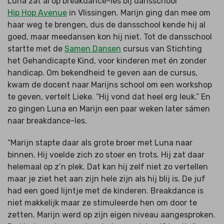
Luna zat al op breakdance-les bij dansschool
Hip Hop Avenue
in Vlissingen. Marijn ging dan mee om
haar weg te brengen, dus de dansschool kende hij al
goed, maar meedansen kon hij niet. Tot de dansschool
startte met de
Samen Dansen
cursus van Stichting
het Gehandicapte Kind, voor kinderen met én zonder
handicap. Om bekendheid te geven aan de cursus,
kwam de docent naar Marijns school om een workshop
te geven, vertelt Lieke. “Hij vond dat heel erg leuk.” En
zo gingen Luna en Marijn een paar weken later sámen
naar breakdance-les.
“Marijn stapte daar als grote broer met Luna naar
binnen. Hij voelde zich zo stoer en trots. Hij zat daar
helemaal op z’n plek. Dat kan hij zelf niet zo vertellen
maar je ziet het aan zijn hele zijn als hij blij is. De juf
had een goed lijntje met de kinderen. Breakdance is
niet makkelijk maar ze stimuleerde hen om door te
zetten. Marijn werd op zijn eigen niveau aangesproken.