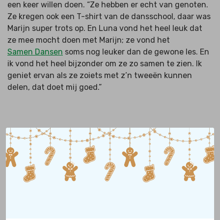
een keer willen doen. “Ze hebben er echt van genoten.
Ze kregen ook een T-shirt van de dansschool, daar was
Marijn super trots op. En Luna vond het heel leuk dat
ze mee mocht doen met Marijn; ze vond het
Samen Dansen
soms nog leuker dan de gewone les. En
ik vond het heel bijzonder om ze zo samen te zien. Ik
geniet ervan als ze zoiets met z’n tweeën kunnen
delen, dat doet mij goed.”
Heb je deze verhalen al
gelezen?
Hoe groot de impact is van eenzaamheid
op het leven van kinderen met een
handicap ontdek je in hun aangrijpende
verhalen.