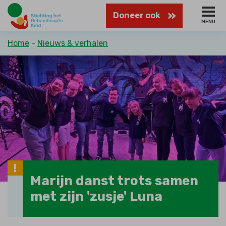
Naar
Doneer ook
hoofdinhoud
MENU
Kruimelpad
Home
Nieuws & verhalen
Marijn danst trots samen
met zijn 'zusje' Luna